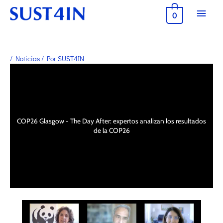
Ir
Menú
0
al
princ
contenido
/
Noticias
/ Por
SUST4IN
COP26 Glasgow - The Day After: expertos analizan los resultados
de la COP26​